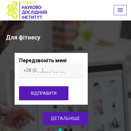
Skip
to
content
Для фітнесу
Передзвоніть мені
ДЕТАЛЬНІШЕ