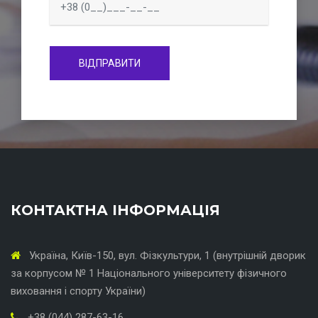
şans
vidobet
vidobet
vidobet
vidobet
casinolevant
casinolevant
casinolevant
vidobet
şans
casinolevant
casino
şans
casino
casino
casino
boostaro
casinolevant
şans
casinolevant
şanscasino
vidobet
vidobet
levant
gorabet
galyabet
gorabet
gorabet
gorabet
vidobet
galyabet
gorabet
gorabet
nigeria
sports
casino
|
|
güncel
giriş
|
|
|
giriş
casino
giriş
şans
casino
levant
şans
şans
|
giriş
casino
giriş
|
|
giriş
casino
|
|
|
|
|
giriş
|
|
|
betting
betting
|
giriş
|
|
|
|
|
giriş
|
|
|
|
giriş
|
|
|
|
|
КОНТАКТНА ІНФОРМАЦІЯ
|
|
|
Україна, Київ-150, вул. Фізкультури, 1 (внутрішній дворик
за корпусом № 1 Національного університету фізичного
виховання і спорту України)
+38 (044) 287-63-16