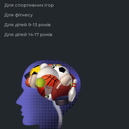
Для спортивних ігор
Для фітнесу
Для дітей 9-13 років
Для дітей 14-17 років