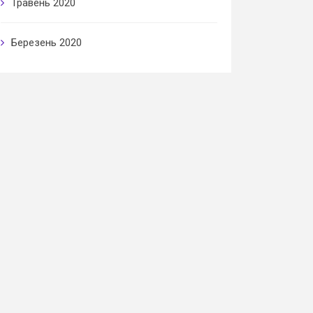
Травень 2020
Березень 2020