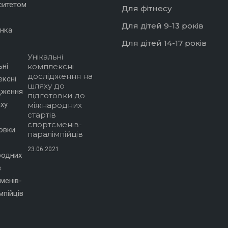
Для фітнесу
Для дітей 9-13 років
Для дітей 14-17 років
Унікальні
комплексні
дослідження на
шляху до
підготовки до
міжнародних
стартів
спортсменів-
паралімпійців
23.06.2021