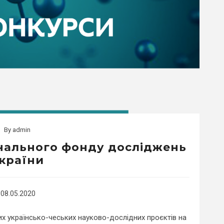
By
admin
онального фонду досліджень
країни
08.05.2020
них українсько-чеських науково-дослідних проєктів на