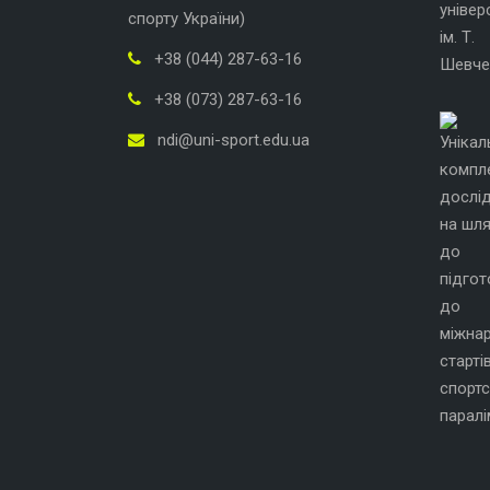
спорту України)
+38 (044) 287-63-16
+38 (073) 287-63-16
ndi@uni-sport.edu.ua