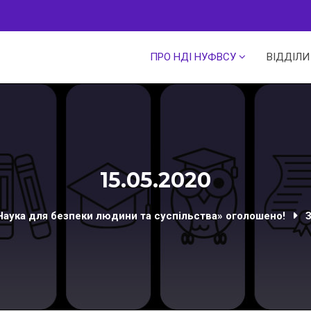
ПРО НДІ НУФВСУ
ВІДДІЛ
15.05.2020
аука для безпеки людини та суспільства» оголошено!