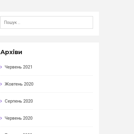
Пошук:
Архіви
Червень 2021
Жовтень 2020
Серпень 2020
Червень 2020