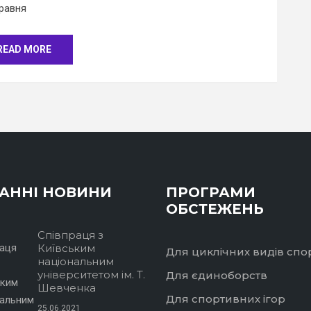
травня
READ MORE
АННІ НОВИНИ
ПРОГРАМИ
ОБСТЕЖЕНЬ
Співпраця з
Київським
Для циклічних видів спо
національним
університетом ім. Т.
Для єдиноборств
Шевченка
Для спортивних ігор
25.06.2021