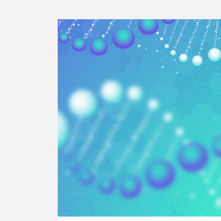
şans
vidobet
vidobet
vidobet
vidobet
casinolevant
casinolevant
casinolevant
vidobet
şans
casinolevant
casino
şans
casino
casino
casino
boostaro
casinolevant
şans
casinolevant
şanscasino
vidobet
vidobet
levant
gorabet
galyabet
gorabet
gorabet
gorabet
vidobet
galyabet
gorabet
gorabet
nigeria
sports
casino
|
|
güncel
giriş
|
|
|
giriş
casino
giriş
şans
casino
levant
şans
şans
|
giriş
casino
giriş
|
|
giriş
casino
|
|
|
|
|
giriş
|
|
|
betting
betting
|
giriş
|
|
|
|
|
giriş
|
|
|
|
giriş
|
|
|
|
|
|
|
|