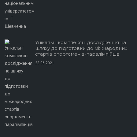
Унікальні комплексні дослідження на
шляху до підготовки до міжнародних
стартів спортсменів-паралімпійців
23.06.2021