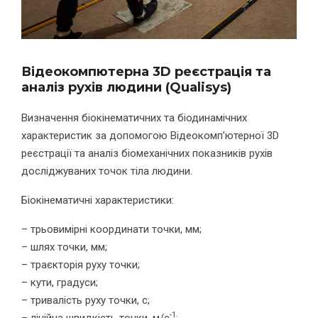
Відеокомпютерна 3D реєстрація та
аналіз рухів людини (Qualisys)
Визначення біокінематичних та біодинамічних
характеристик за допомогою Відеокомп’ютерної 3D
реєстрації та аналіз біомеханічних показників рухів
досліджуваних точок тіла людини.
Біокінематичні характеристики:
– трьовимірні координати точки, мм;
– шлях точки, мм;
– траєкторія руху точки;
– кути, градуси;
– тривалість руху точки, с;
-1
– лінійна швидкість точки, м/с
;