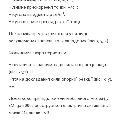
-2
– лінійне прискорення точки, м/с
;
-1
– кутова швидкість, рад/с
;
-2
– кутове прискорення, рад/с
тощо.
Показники представляються у вигляді
результуючих значень та їх складових (вісі x; y; z).
Біодинамічні характеристики:
– величина та напрямок дії сили опорної реакції
(вісі: x,y,z), Н;
– точка докладання сили опорної реакції (вісі: x, y),
мм
Додатково при підключенні мобільного міографу
«Mega 6000» реєструється електрична активність
м’язів (4 канали), мВ.