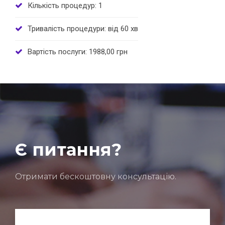
Кількість процедур: 1
Тривалість процедури: від 60 хв
Вартість послуги: 1988,00 грн
Є питання?
Отримати бескоштовну консультацію.