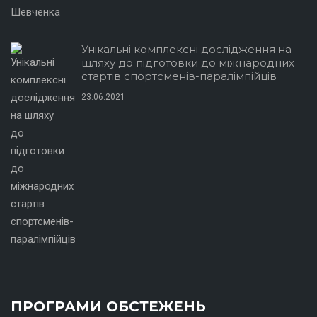
Унікальні комплексні дослідження на
шляху до підготовки до міжнародних
стартів спортсменів-паралімпійців
23.06.2021
ПРОГРАМИ ОБСТЕЖЕНЬ