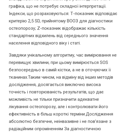
графіка, що не потребує складної інтерпретації.
Індекси, що розраховуються: Т-показник відповідає
критерію 2,5 SD, прийнятому ВООЗ для діагностики
остеопорозу; Z-показник відображає кількість
стандартних відхилень від середнього значення
населення відповідного віку і статі.
Завдяки унікальному алгоритму, час вимірювання не
перевищує хвилини, при цьому вимірюється SOS
безпосередньо в самій кістки, а не в оточуючих її
тканинах.Таким чином, на відміну від інших методів
дослідження, досягається виключно висока
точність і повторюваність результатів, що дає
можливість не тільки призначити адекватне
лікування остеопорозу, але і контролювати його
ефективність в більш короткі терміни.Дослідження
абсолютно безпечне, неінвазивне і не пов’язане з
радіаційним опроміненням За діагностичною