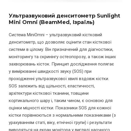
Ультразвуковий денситометр Sunlight
Mini Omni (BeamMed, Ізраїль)
Система MiniOmni – ультразвуковий кістковий
денситометр, що дозволяє оцінити стан кісткової
системи в цілому. Він призначений для діагностики,
моніторингу та скринінгу остеопорозу, а також інших
захворювань кісток. Принцип дослідження полягає
у вимірюванні швидкості звуку (SOS) при
проходженні ультразвукової хвилі вздовж кістки.
SOS залежить від щільності, еластичності,
архітектури кісткової тканини, товщини
кортикального шару і, таким чином, є основою для
оцінки міцності кістки. Показники SOS для кожної
кістки порівнюються з нормальними показниками (з
урахуванням статі, віку, етнічної групи) і результати
виводяться на екран монітора у вигляді наочного