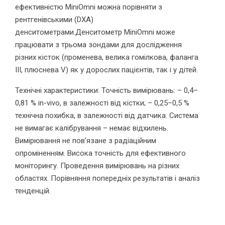
ефективністю MiniOmni можна порівняти з
рентгенівськими (DXA)
денситометрами.Денситометр MiniOmni може
працювати з трьома зондами для дослідження
різних кісток (променева, велика гомілкова, фаланга
III, плюснева V) як у дорослих пацієнтів, так і у дітей.
Технічні характеристики: Точність вимірювань: – 0,4–
0,81 % in-vivo, в залежності від кістки; – 0,25–0,5 %
технічна похибка, в залежності від датчика. Система
не вимагає калібрування – немає відхилень.
Вимірювання не пов’язане з радіаційним
опроміненням. Висока точність для ефективного
моніторингу. Проведення вимірювань на різних
областях. Порівняння попередніх результатів і аналіз
тенденцій.