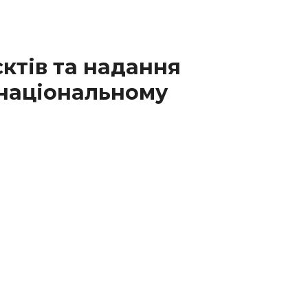
ктів та надання
 національному