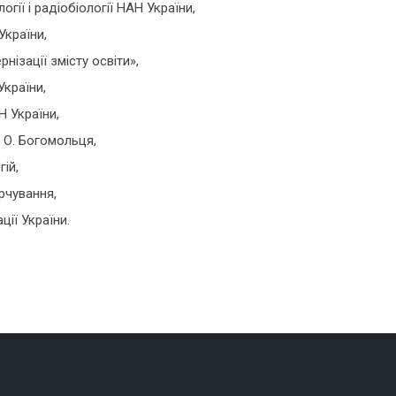
огії і радіобіології НАН України,
 України,
ізації змісту освіти»,
України,
 України,
. О. Богомольця,
ій,
рчування,
ції України.