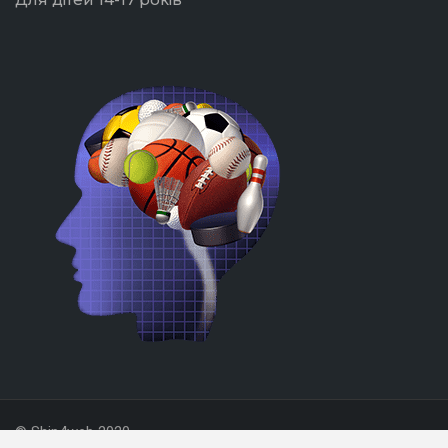
© Ship4web 2020