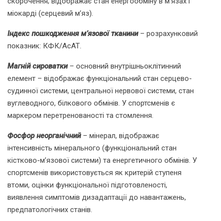
скорочення; відображає стан енергообміну в м’язах і
міокарді (серцевий м’яз).
Індекс пошкодження м’язової тканини
– розрахунковий
показник: КФК/АсАТ.
Магній сироватки
– основний внутрішньоклітинний
елемент – відображає функціональний стан серцево-
судинної системи, центральної нервової системи, стан
вуглеводного, білкового обмінів. У спортсменів є
маркером перетренованості та стомлення.
Фосфор неорганічний
– мінерал, відображає
інтенсивність мінерального (функціональний стан
кістково-м’язової системи) та енергетичного обмінів. У
спортсменів використовується як критерій ступеня
втоми, оцінки функціональної підготовленості,
виявлення симптомів дизадаптації до навантажень,
предпатологічних станів.