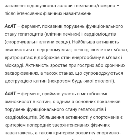
запаленні підшлункової залози і незначно/помірно –
після інтенсивних фізичних навантажень.
АсАТ
– фермент, показник порушень функціонального
стану гепатоцитів (клітини печінки) і кардіоміоцитів
(скорочувальні клітини серця). Найбільша активність
виявляється в серцевому м’язі, печінці, скелетних м’язах,
еритроцитах; відображає стан енергообміну в м’язах і
міокарді. Активність зростає при гострих або хронічних
захворюваннях, а також станах, що супроводжуються
деструкцією клітин (некрозом будь-якої етіології).
АлАТ
– фермент, приймає участь в метаболізмі
амінокислот в клітині, є одним з основних показників
порушень функціонального стану гепатоцитів і
кардіоміоцитів. Збільшення активності у спортсменів є
критерієм попередніх зверхінтенсивних фізичних
навантажень, а також критерієм розвитку спортивно-