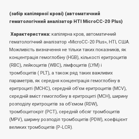
(забір капілярної крові)
(автоматичний
гематологічний аналізатор НТІ
MicroCC
-20
Plus
)
Характеристика:
капілярна кров, автоматичний
гематологічний аналізатор «MicroCC-20 Plus», HTI, США.
Можливість визначення не тільки таких показників, як
концентрація гемоглобіну (HGB), кількості еритроцитів
(RBC), лейкоцитів (WBC), лімфоцитів (LYM) і
тромбоцитів ( PLT), а також ряд таких важливих
параметрів, як середня концентрація гемоглобіну в
еритроциті (MCHC), середній об’єм еритроцитів (MCV),
середній вміст гемоглобіну в еритроциті (MCH), ширину
розподілу еритроцитів за об’ємом (RDW),
тромбоцитокріт (РСТ), середній обсяг тромбоцитів
(MPV), ширину розподіл тромбоцитів (PDW), коефіцієнт
великих тромбоцитів (P-LCR).