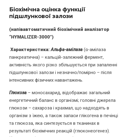
Біохімічна оцінка функції
підшлункової залози
(напівавтоматичний біохімічний аналізатор
“HYMALIZER-3000”)
Характеристика:
Альфа-амілаза
(α-амілаза
панкреатична) – кальцій-залежний фермент,
активність якого різко збільшується при запаленні
підшлункової залози і незначно/помірно – після
інтенсивних фізичних навантажень.
Глюкоза
– моносахарид, відображає загальний
енергетичний баланс в організмі; головні джерела
глюкози – сахароза і крахмал, що надходять в
організм з їжею, а також запаси глікогена в печінці
та глюкоза, яка синтезується в тканинах в
результаті біохімічних реакцій (глюконеогенез).