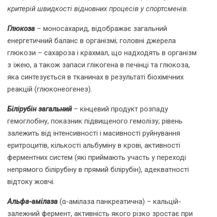
критерій швидкості відновних процесів у спортсменів.
Глюкоза
– моносахарид, відображає загальний
енергетичний баланс в організмі; головні джерела
глюкози – сахароза і крахмал, що надходять в організм
з їжею, а також запаси глікогена в печінці та глюкоза,
яка синтезується в тканинах в результаті біохімічних
реакцій (глюконеогенез).
Білірубін
загальний
– кінцевий продукт розпаду
гемоглобіну, показник підвищеного гемолізу; рівень
залежить від інтенсивності і масивності руйнування
еритроцитів, кількості альбуміну в крові, активності
ферментних систем (які приймають участь у переході
непрямого білірубіну в прямий білірубін), адекватності
відтоку жовчі.
Альфа-амілаза
(α-амілаза панкреатична) – кальцій-
залежний фермент, активність якого різко зростає при