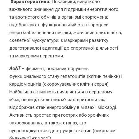
Характеристика:
Показники, винятково
важливого значення для підтримки енергетичного
та азотистого обмінів в організмі спортсмена;
відображають функціональний стан і процеси
енергозабезпечення печінки, жовчовивідних шляхів,
скелетної мускулатури; є маркерами развитку
довготривалої адаптації до спортивної діяльності
та маркерами перевтоми.
АсАТ
– фермент, показник порушень
функціонального стану гепатоцитів (клітин печінки) і
кардіоміоцитів (скорочувальних клітин серця).
Найбільша активність виявляється в серцевому
м’язі, печінці, скелетних м’язах, еритроцитах;
відображає стан енергообміну в м’язах і міокарді.
Активність зростає при гострих або хронічних
захворюваннях, а також станах, що
супроводжуються деструкцією клітин (некрозом
будь-якої етіології).