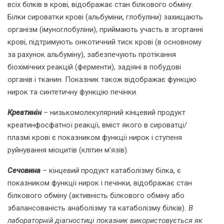
всіх білків в крові, відображає стан білкового обміну.
Білки сироватки крові (альбуміни, глобуліни) захищають
організм (імуноглобуліни), приймають участь в згортанні
крові, підтримують онкотичний тиск крові (в основному
за рахунок альбуміну), забезпечують протікання
біохімічних реакцій (ферменти), задіяні в побудові
органів і тканин. Показник також відображає функцію
нирок та синтетичну функцію печінки.
Креатинін
– низькомолекулярний кінцевий продукт
креатинфосфатної реакції, вміст якого в сироватці/
плазмі крові є показником функції нирок і ступеня
руйнування міоцитів (клітин м’язів).
Сечовина
– кі
нцевий
продукт катаболізму білка, є
показником функції нирок і печінки, відображає стан
білкового обміну (активність білкового обміну або
збалансованість анаболізму та катаболізму білків)
.
В
лабораторній діагностиці показник використовується як