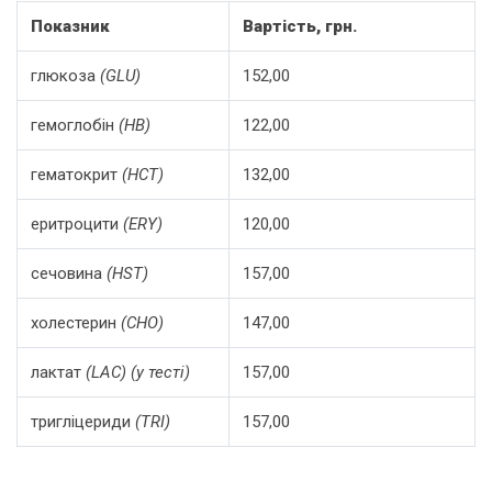
Показник
Вартість, грн.
глюкоза
(
GLU
)
152,00
гемоглобін
(HB)
122,00
гематокрит
(HCT)
132,00
еритроцити
(
ERY
)
120,00
сечовина
(
HST
)
157,00
холестерин
(
CHO
)
147,00
лактат
(
LAC
) (у тесті)
157,00
тригліцериди
(TRI)
157,00