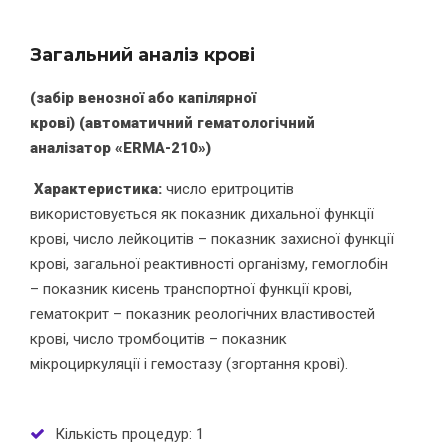
Загальний аналіз крові
(забір
венозної або капілярної
крові)
(
автоматичний гематологічний
аналізатор «
ERMA
-210»)
Характеристика:
число еритроцитів
використовується як показник дихальної функції
крові, число лейкоцитів – показник захисної функції
крові, загальної реактивності організму, гемоглобін
– показник кисень транспортної функції крові,
гематокрит – показник реологічних властивостей
крові, число тромбоцитів – показник
мікроциркуляції і гемостазу (згортання крові).
Кількість процедур: 1