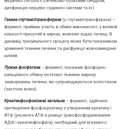
медичної патології (печінково-больовий синдром,
дисфункція серцево-судинної системи та ін.).
Гамма-глутамілтрансфераза
(γ-глутамілтрансфераза) –
фермент, приймає участь в обміні амінокислот, у великій
кількості присутній в нирках, жовчних ходах, печінці. В
динаміці тренувального процесу може бути показником
ураження тканини печінки та дисфункції жовчовивідних
шляхів.
Лужна фосфатаза
– фермент, показник фосфорно-
кальцієвого обміну кісткової тканини; маркер
захворювань печінки, які супроводжуються холестазом
(застоєм жовчі).
Креатинфосфокіназа загальна
– фермент, здійснює
претворення фосфокреатину з утворенням креатину і
АТФ (ресинтез АТФ в реакції трансфосфорилювання
АДФ і креатинфосфата), необхідний для м’язевого