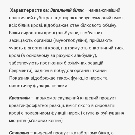
Характеристика:
Загальний білок
– найважливіший
пластичний субстрат, що характеризує сумарний вміст
всіх білків крові, відображає стан білкового обміну.
Білки сироватки крові (альбуміни, глобуліни)
захищають організм (імуноглобуліни), приймають
участь в згортанні крові, підтримують онкотичний тиск
крові (в основному за рахунок альбуміну),
забезпечують протікання біохімічних реакцій
(ферменти), задіяні в побудові органів і тканин.
Показник відображає також функцію нирок та
синтетичну функцію печінки.
Креатинін
– низькомолекулярний кінцевий продукт
креатинфосфатної реакції, вміст якого в сироватці
крові є показником функції нирок і ступеня руйнування
міоцитів (м’язових клітин).
Сечовина
– кі
нцевий
продукт катаболізму білка, є