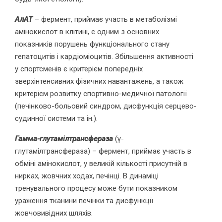
АлАТ
– фермент, приймає участь в метаболізмі
амінокислот в клітині, є одним з основних
показників порушень функціонального стану
гепатоцитів і кардіоміоцитів. Збільшення активності
у спортсменів є критерієм попередніх
зверхінтенсивних фізичних навантажень, а також
критерієм розвитку спортивно-медичної патології
(печінково-больовий синдром, дисфункція серцево-
судинної системи та ін.).
Гамма-глутамілтрансфераза
(γ-
глутамілтрансфераза) – фермент, приймає участь в
обміні амінокислот, у великій кількості присутній в
нирках, жовчних ходах, печінці. В динаміці
тренувального процесу може бути показником
ураження тканини печінки та дисфункції
жовчовивідних шляхів.