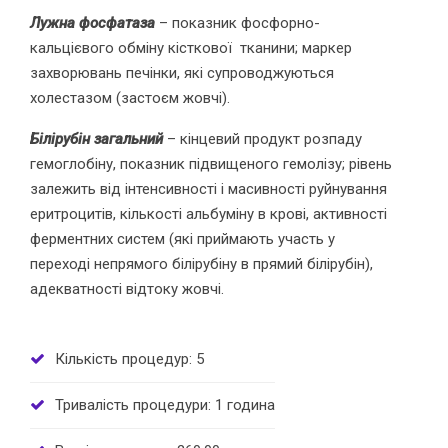
Лужна фосфатаза
– показник фосфорно-
кальцієвого обміну кісткової тканини; маркер
захворювань печінки, які супроводжуються
холестазом (застоєм жовчі).
Білірубін
загальний
– кінцевий продукт розпаду
гемоглобіну, показник підвищеного гемолізу; рівень
залежить від інтенсивності і масивності руйнування
еритроцитів, кількості альбуміну в крові, активності
ферментних систем (які приймають участь у
переході непрямого білірубіну в прямий білірубін),
адекватності відтоку жовчі.
Кількість процедур: 5
Тривалість процедури: 1 година