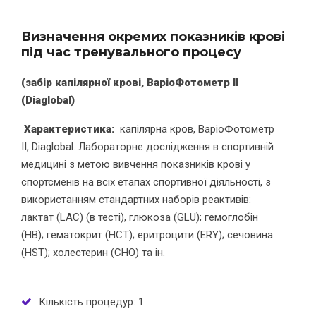
Визначення окремих показників крові
під час тренувального процесу
(забір капілярної крові, ВаріоФотометр ІІ
(
Diaglobal
)
Характеристика:
капілярна кров, ВаріоФотометр
ІІ, Diaglobal. Лабораторне дослідження в спортивній
медицині з метою вивчення показників крові у
спортсменів на всіх етапах спортивної діяльності, з
використанням стандартних наборів реактивів:
лактат (LAC) (в тесті), глюкоза (GLU); гемоглобін
(HB); гематокрит (HCT); еритроцити (ERY); сечовина
(HST); холестерин (CHO) та ін.
Кількість процедур: 1