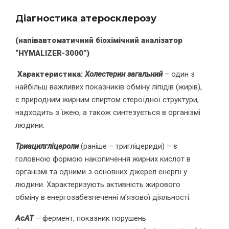
Діагностика атеросклерозу
(напівавтоматичний біохімічний аналізатор
“HYMALIZER-3000”)
Характеристика:
Х
олестерин загальний
– один з
найбільш важливих показників обміну ліпідів (жирів),
є природним жирним спиртом стероїдної структури,
надходить з їжею, а також синтезується в організмі
людини.
Триацилгліцероли
(раніше – тригліцериди) – є
головною формою накопичення жирних кислот в
організмі та одними з основних джерел енергії у
людини. Характеризують активність жирового
обміну в енергозабезпеченні м’язової діяльності.
АсАТ
– фермент, показник порушень