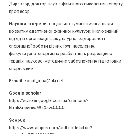
Директор, доктор наук з фізичного виховання і спорту,
професор
Наукові інтереси:
соціально-гуманістичні засади
розвитку адаптивної фізичної культури; інклюзивний
підхід в організації фізкультурно-оздоровчої і
спортивної роботи різних груп населення;
фізкультурно-спортивна реабілітація; рекреаційна
терапія; науково-методичне забезпечення підготовки
спортсменів
E-mail:
kogut_irina@ukr.net
Google scholar
https://scholar.google.com.ua/citations?
hl=uk&user=w58aXgwAAAAJ
Scopus
https://www.scopus.com/authid/detail.uri?