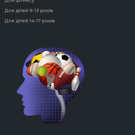
Для фітнесу
Для дітей 9-13 років
Для дітей 14-17 років