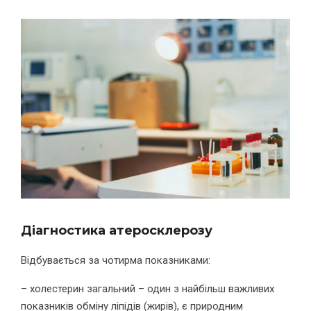
Діагностика атеросклерозу
Відбувається за чотирма показниками:
– холестерин загальний – один з найбільш важливих
показників обміну ліпідів (жирів), є природним