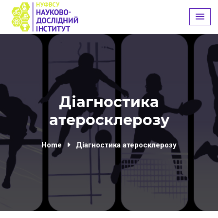
Skip
to
content
Діагностика
атеросклерозу
Home
Діагностика атеросклерозу