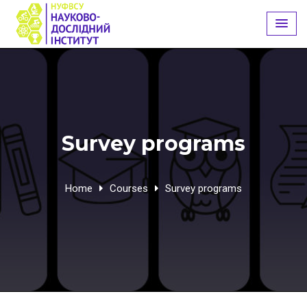
Skip
to
content
Survey programs
Home
Courses
Survey programs