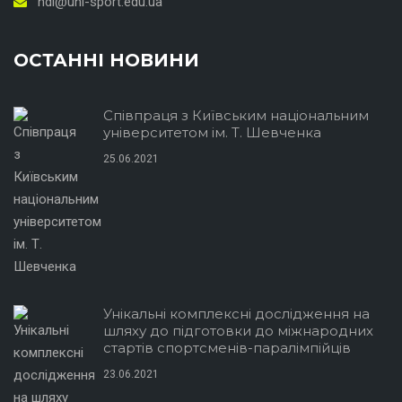
ndi@uni-sport.edu.ua
ОСТАННІ НОВИНИ
Співпраця з Київським національним
університетом ім. Т. Шевченка
25.06.2021
Унікальні комплексні дослідження на
шляху до підготовки до міжнародних
стартів спортсменів-паралімпійців
23.06.2021