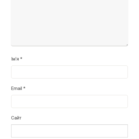
Ім'я
*
Email
*
Сайт