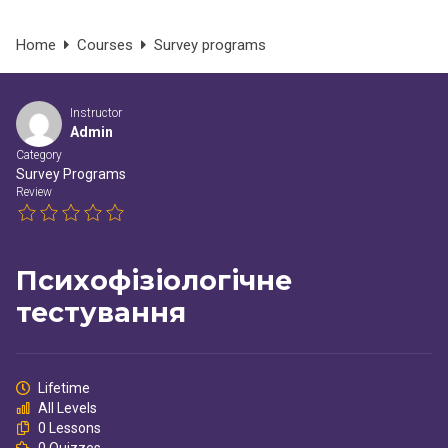
şans
vidobet
vidobet
vidobet
vidobet
casinolevant
casinolevant
casinolevant
vidobet
şans
casinolevant
casino
şans
casino
casino
casino
boostaro
casinolevant
şans
casinolevant
şanscasino
vidobet
vidobet
levant
gorabet
galyabet
gorabet
gorabet
gorabet
vidobet
galyabet
gorabet
gorabet
Home
Courses
Survey programs
casino
|
|
güncel
giriş
|
|
|
giriş
casino
giriş
şans
casino
levant
şans
şans
|
giriş
casino
giriş
|
|
giriş
casino
|
|
|
|
|
giriş
|
|
|
giriş
|
|
|
|
|
giriş
|
|
|
|
giriş
|
|
|
|
|
|
|
Instructor
Admin
Category
Survey Programs
Review
Психофізіологічне
тестування
Lifetime
All Levels
0 Lessons
0 Quizzes