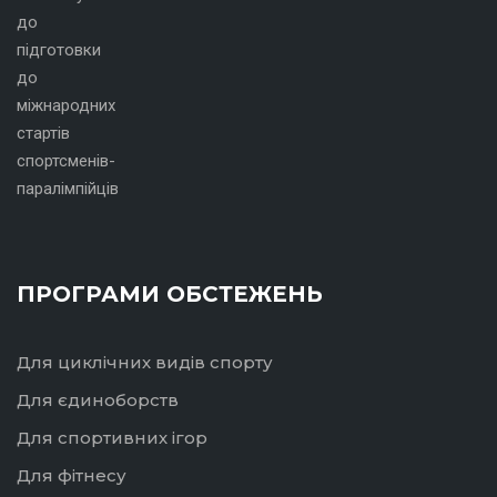
ПРОГРАМИ ОБСТЕЖЕНЬ
Для циклічних видів спорту
Для єдиноборств
Для спортивних ігор
Для фітнесу