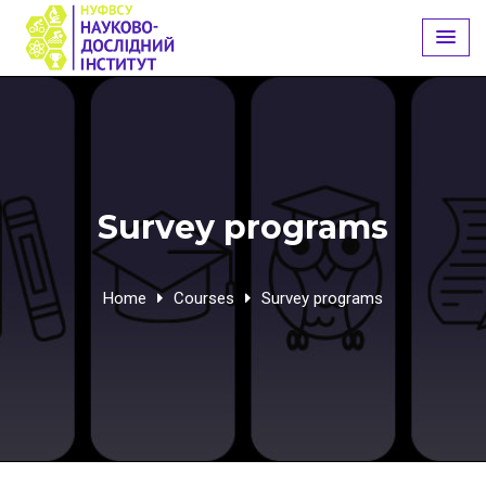
Skip
to
content
Survey programs
Home
Courses
Survey programs