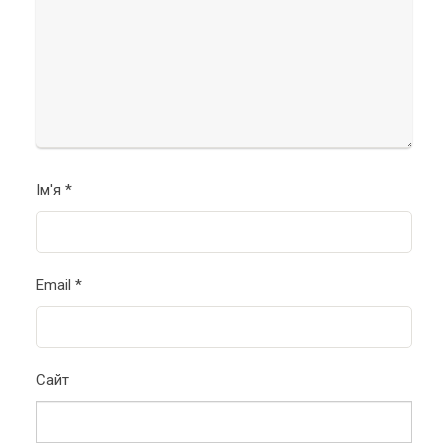
Ім'я
*
Email
*
Сайт