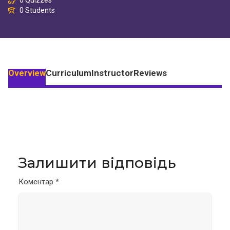
0 Students
Overview
Curriculum
Instructor
Reviews
Залишити відповідь
Коментар
*