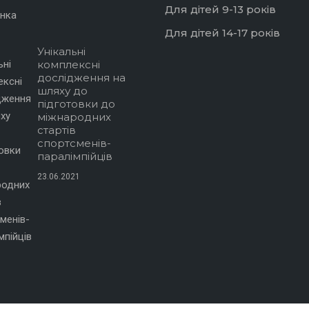
Для дітей 9-13 років
Для дітей 14-17 років
Унікальні
комплексні
дослідження на
шляху до
підготовки до
міжнародних
стартів
спортсменів-
паралімпійців
23.06.2021