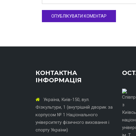
КОНТАКТНА
ОСТ
ІНФОРМАЦІЯ
Україна, Київ-150, вул.
Фізкультури, 1 (внутрішній дворик за
корпусом № 1 Національного
університету фізичного виховання і
спорту України)