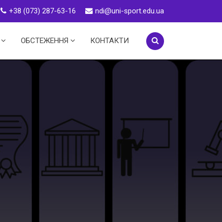
+38 (073) 287-63-16
ndi@uni-sport.edu.ua
И
ОБСТЕЖЕННЯ
КОНТАКТИ