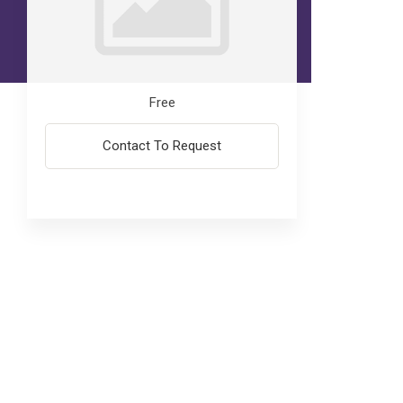
Free
Contact To Request