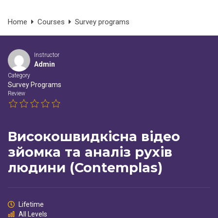
şans
vidobet
vidobet
vidobet
vidobet
casinolevant
casinolevant
casinolevant
vidobet
şans
casinolevant
casino
şans
casino
casino
casino
boostaro
casinolevant
şans
casinolevant
şanscasino
vidobet
vidobet
levant
gorabet
galyabet
gorabet
gorabet
gorabet
vidobet
galyabet
gorabet
gorabet
nigeria
sports
Home
Courses
Survey programs
casino
|
|
güncel
giriş
|
|
|
giriş
casino
giriş
şans
casino
levant
şans
şans
|
giriş
casino
giriş
|
|
giriş
casino
|
|
|
|
|
giriş
|
|
|
betting
betting
|
giriş
|
|
|
|
|
giriş
|
|
|
|
giriş
|
|
|
|
|
|
|
|
Instructor
Admin
Category
Survey Programs
Review
Високошвидкісна відео
зйомка та аналіз рухів
людини (Contemplas)
Lifetime
All Levels