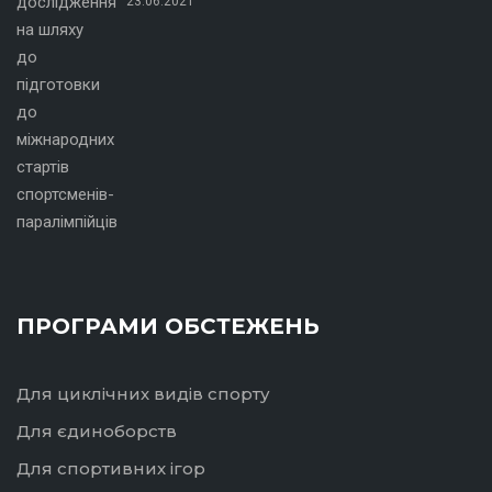
23.06.2021
ПРОГРАМИ ОБСТЕЖЕНЬ
Для циклічних видів спорту
Для єдиноборств
Для спортивних ігор