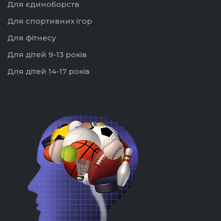
Для єдиноборств
Для спортивних ігор
Для фітнесу
Для дітей 9-13 років
Для дітей 14-17 років