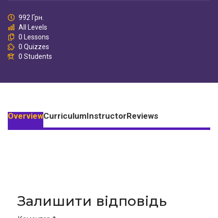
992 Грн.
All Levels
0 Lessons
0 Quizzes
0 Students
Overview
Curriculum
Instructor
Reviews
Залишити відповідь