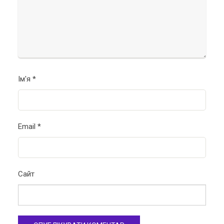
Ім'я
*
Email
*
Сайт