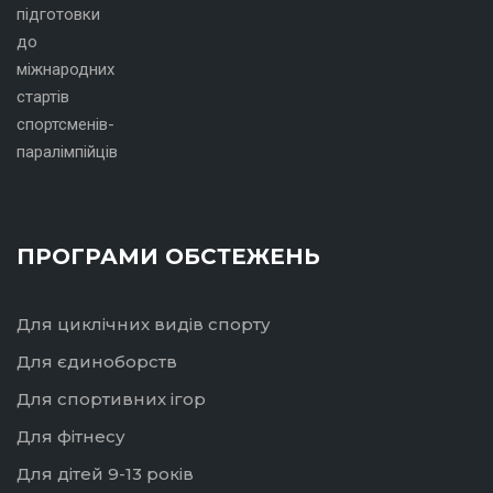
ПРОГРАМИ ОБСТЕЖЕНЬ
Для циклічних видів спорту
Для єдиноборств
Для спортивних ігор
Для фітнесу
Для дітей 9-13 років