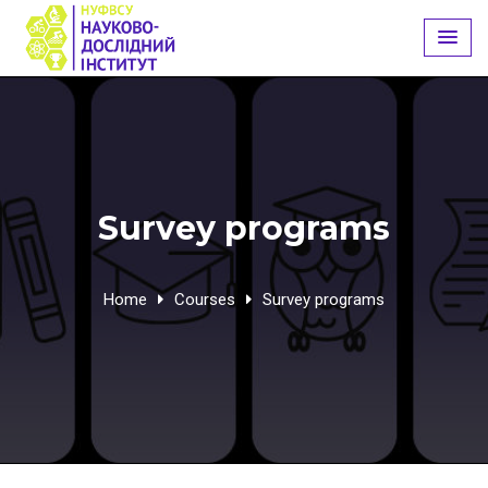
Skip
to
content
Survey programs
Home
Courses
Survey programs