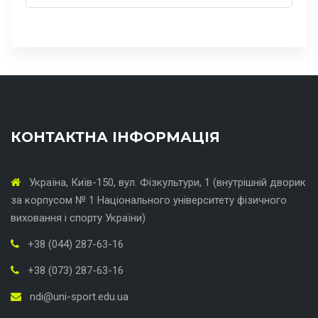
КОНТАКТНА ІНФОРМАЦІЯ
Україна, Київ-150, вул. Фізкультури, 1 (внутрішній дворик
за корпусом № 1 Національного університету фізичного
виховання і спорту України)
+38 (044) 287-63-16
+38 (073) 287-63-16
ndi@uni-sport.edu.ua