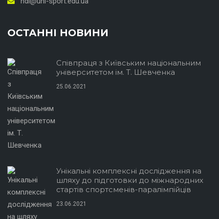
ndi@uni-sport.edu.ua
ОСТАННІ НОВИНИ
Співпраця з Київським національним
університетом ім. Т. Шевченка
25.06.2021
Унікальні комплексні дослідження на
шляху до підготовки до міжнародних
стартів спортсменів-паралімпійців
23.06.2021