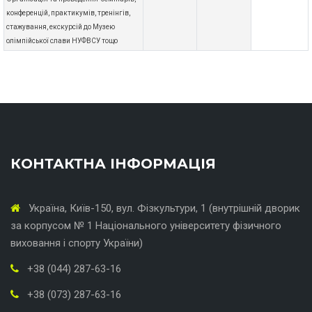
конференцій, практикумів, тренінгів,
стажування, екскурсій до Музею
олімпійської слави НУФВСУ тощо
şans
vidobet
vidobet
vidobet
vidobet
casinolevant
casinolevant
casinolevant
vidobet
şans
casinolevant
casino
şans
casino
casino
casino
boostaro
casinolevant
şans
casinolevant
şanscasino
vidobet
vidobet
levant
gorabet
galyabet
gorabet
gorabet
gorabet
vidobet
galyabet
gorabet
gorabet
casino
|
|
güncel
giriş
|
|
|
giriş
casino
giriş
şans
casino
levant
şans
şans
|
giriş
casino
giriş
|
|
giriş
casino
|
|
|
|
|
giriş
|
|
|
giriş
|
|
|
|
|
giriş
|
|
|
|
giriş
|
|
|
|
КОНТАКТНА ІНФОРМАЦІЯ
|
|
|
Україна, Київ-150, вул. Фізкультури, 1 (внутрішній дворик
за корпусом № 1 Національного університету фізичного
виховання і спорту України)
+38 (044) 287-63-16
+38 (073) 287-63-16