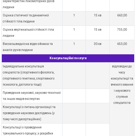
характеристик локомоторних рухів
людини
Оцінка статичної та динамічної
1
15 хв
663,00
стійкості тіла людини
Оцінка вертикальної стійкості тіла
1
15 хв
755,00
людини
Високошвидкісна відео зйомка та
1
30 хв
653,00
аналіз рухів людини
Консультаційні послуги
Індивідуальна консультація
відповідно до
спеціаліста (спортивного фізіолога,
часу
спортивного генетика, спортивного
консультації та
психолога, дієтолога тощо)
вченого звання
і наукового
Проведення наукової, науково-технічної
ступеня
та інших видів експертиз
спеціаліста
Консультації з питань організації та
проведення наукових досліджень (у
тому числі дисертаційних)
Консультації з проведення
тренувального процесу, з розробки