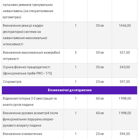
пульсових режимів тренувальних
навантажень (на спеціалізованих
ергометрах)
Визначення реакції кардіо-
1
30 хв
1466,00
респіраторної системи на
навантаження максимальної
інтенсивності
Визначення максимальної анаеробної
3
30 хв
557,00
потужності
Оцінка фізичної працездатності
1
30 хв
540,00
(функціональна проба PWC–170)
Спірометрія
1
20 хв
597,00
Біомеханічні дослідження
Відеокомп’ютерна 3 D реєстрація та
1
60 хв
1 998,00
аналіз рухів людини
Визначення рухових асиметрій після
1
60 хв
1 998,00
функціональних порушень опорно-
рухового апарату людини
Визначення кінематичних
1
20 хв
594,00