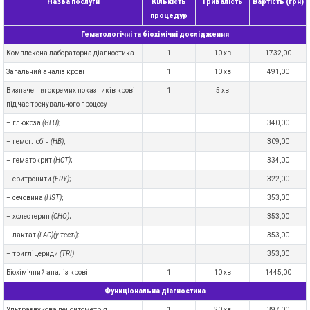
Назва послуги
Кількість
Тривалість
Вартість (грн)
процедур
Гематологічні та біохімічні дослідження
Комплексна лабораторна діагностика
1
10 хв
1732,00
Загальний аналіз крові
1
10 хв
491,00
Визначення окремих показників крові
1
5 хв
під час тренувального процесу
– глюкоза
(GLU)
;
340,00
– гемоглобін
(HB)
;
309,00
– гематокрит
(HCT)
;
334,00
– еритроцити
(ERY)
;
322,00
– сечовина
(HST)
;
353,00
– холестерин
(CHO)
;
353,00
– лактат
(LAC)
(у тесті);
353,00
–
тригліцериди
(TRI)
353,00
Біохімічний аналіз крові
1
10 хв
1445,00
Функціональна діагностика
Ультразвукова денситометрія
1
20 хв
397,00