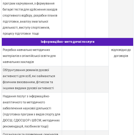
програм харчування, з формування
батареї тестів для здійснення заходів
спортивного відбору, розробки планів
підготовки, аналізу змагальної
діяльності, виступу спортсменів,
процесу підготовки тощо
Інформаційно-методичні послуги
Розробка навчально-методичних
відповідно до
матеріалів з олімпійської освіти для
договорів
навчальних закладів
Обґрунтування режимів рухової
активності для осіб, які займаються
фізичним вихованням, фітнесом та
іншими видами рухової активності
Надання послуг з інформаційно-
аналітичного та методичного
забезпечення наукової діяльності
(підготовка програм з видів спорту для
ДЮСШ, СДЮСШОР і ШВСМ, методичних
рекомендацій, посібників тощо)
Організація та проведення семінарів,