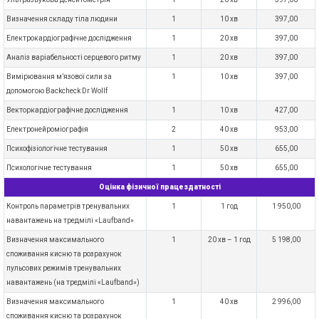
Визначення складу тіла людини
1
10 хв
397,00
Електрокардіографічне дослідження
1
20 хв
397,00
Аналіз варіабельності серцевого ритму
1
20 хв
397,00
Вимірювання м’язової сили за
1
10 хв
397,00
допомогою Backcheck Dr Wollf
Векторкардіографічне дослідження
1
10 хв
427,00
Електронейроміографія
2
40 хв
953,00
Психофізіологічне тестування
1
50 хв
655,00
Психологічне тестування
1
50 хв
655,00
Оцінка фізичної працездатності
Контроль параметрів тренувальних
1
1 год
1 950,00
навантажень на тредмілі «Laufband»
Визначення максимального
1
20 хв – 1 год
5 198,00
споживання кисню та розрахунок
пульсових режимів тренувальних
навантажень (на тредмілі «Laufband»)
Визначення максимального
1
40 хв
2 996,00
споживання кисню та розрахунок