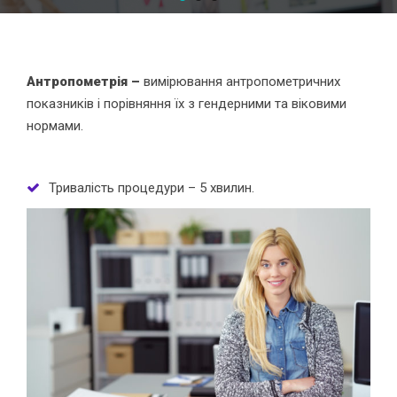
Антропометрія –
вимірювання антропометричних
показників і порівняння їх з гендерними та віковими
нормами.
Тривалість процедури – 5 хвилин.