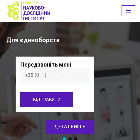
Skip
to
content
Для єдиноборств
Передзвоніть мені
ДЕТАЛЬНІШЕ