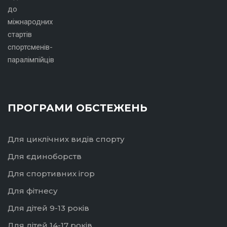
ПРОГРАМИ ОБСТЕЖЕНЬ
Для циклічних видів спорту
Для єдиноборств
Для спортивних ігор
Для фітнесу
Для дітей 9-13 років
Для дітей 14-17 років